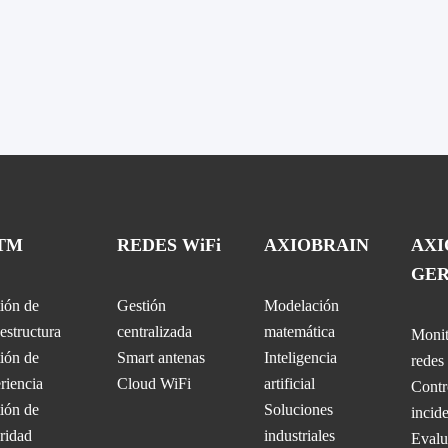
TM
REDES WiFi
AXIOBRAIN
AX
GE
ión de
Gestión
Modelación
aestructura
centralizada
matemática
Monit
ión de
Smart antenas
Inteligencia
redes
riencia
Cloud WiFi
artificial
Contr
ión de
Soluciones
incid
ridad
industriales
Evalu